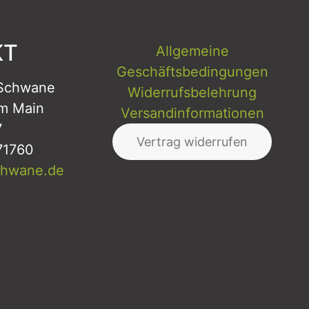
KT
Allgemeine
Geschäftsbedingungen
 Schwane
Widerrufsbelehrung
m Main
Versandinformationen
7
Vertrag widerrufen
71760
chwane.de