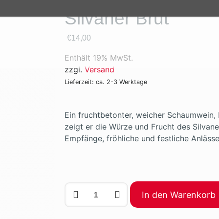
Silvaner Brut
€
14,00
Enthält 19% MwSt.
zzgl.
Versand
Lieferzeit: ca. 2-3 Werktage
Ein fruchtbetonter, weicher Schaumwein, b
zeigt er die Würze und Frucht des Silvane
Empfänge, fröhliche und festliche Anlässe
In den Warenkorb