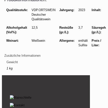
Qualitätsstufe:
VDP.ORTSWEIN
Jahrgang:
2023
Inhalt:
Deutscher
Qualitätswein
Alkoholgehalt
12,5
Restsüße
3,7
Säuregehal
(Vol%):
(gr./L):
(gr./L):
Weinart:
Weißwein
Allergene:
enthält
Preis /
Sulfite
Liter:
Zusätzliche Informationen
Gewicht
1 kg